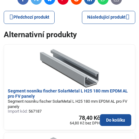
Facebook
Twitter
Bluesky
Pinterest
Reddit
LinkedIn
WhatsApp
E-
mail
Předchozí produkt
Následující produkt
Alternativní produkty
Segment nosníku fischer SolarMetal L H25 180 mm EPDM AL
pro FV panely
Segment nosníku fischer SolarMetal L H25 180 mm EPDM AL pro FV
panely
Import kód:
567187
78,40 Kč
Do košíku
64,80 Kč
bez DPH