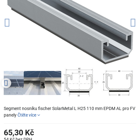
Segment nosníku fischer SolarMetal L H25 110 mm EPDM AL pro FV
panely
Čtěte více
65,30 Kč
54 Kč
bez DPH