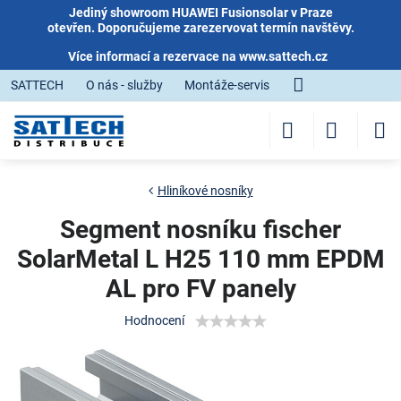
Jediný showroom HUAWEI Fusionsolar v Praze
otevřen. Doporučujeme zarezervovat termín navštěvy.
Více informací a rezervace na
www.sattech.cz
SATTECH
O nás - služby
Montáže-servis
Hliníkové nosníky
Segment nosníku fischer
SolarMetal L H25 110 mm EPDM
AL pro FV panely
Hodnocení