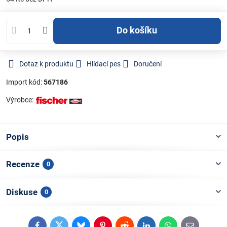
Do košíku
Dotaz k produktu
Hlídací pes
Doručení
Import kód:
567186
Výrobce:
Popis
Recenze
0
Diskuse
0