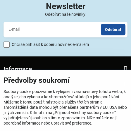
Newsletter
Odebírat naše novinky:
Odebírat
Chci se přihlásit k odběru novinek e-mailem
Informace
Předvolby soukromí
Obchod
Soubory cookie používáme k vylepšení vaší návštěvy tohoto webu, k
analýze jeho výkonu a ke shromažďování údajů o jeho používání.
Provozovatel
Můžeme k tomu použít nástroje a služby třetích stran a
shromážděná data mohou být přenášena partnerům v EU, USA nebo
SATTECH one-Miroslav Dražil
jiných zemích. Kliknutím na „Přijmout všechny soubory cookie“
vyjadřujete svůj souhlas s tímto zpracováním. Níže můžete najít
Vrchlického 25, Praha 5, 150 00
podrobné informace nebo upravit své preference.
IČO – 48090751