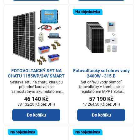
Na objednávku
FOTOVOLTAICKÝ SET NA
Fotovoltaický set ohřev vody
CHATU 1155WP/24V SMART
2400W - 315.B
Sestava setu na chatu, chalupu
Set ohřevu vody pomocí
případně karavan se
fotovoltaiky v kombinaci s
samostatným akumulátorem
regulátorem MPPT Solar
který je součástí setu.
Kerberos firmy Unites, sestava 6
46 140 Kč
57 190 Kč
ks fotovoltaických panelů 400W s
38 132,20 Kč
bez DPH
47 264,50 Kč
bez DPH
regulátorem KERBEROS 315B -
pro jednu 2-2,5kW spirálu,
Do košíku
Do košíku
kabeláží DC 2x20 m, konektory
MC4 a rozvodnicí DC s
přepeťovou chranou a
pojistkovým odpinačem, pojistky
Na objednávku
Na objednávku
20A.