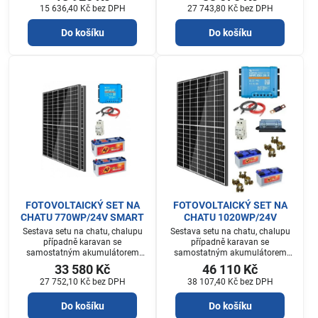
15 636,40 Kč
bez DPH
27 743,80 Kč
bez DPH
Do košíku
Do košíku
FOTOVOLTAICKÝ SET NA
FOTOVOLTAICKÝ SET NA
CHATU 770WP/24V SMART
CHATU 1020WP/24V
Sestava setu na chatu, chalupu
Sestava setu na chatu, chalupu
případně karavan se
případně karavan se
samostatným akumulátorem
samostatným akumulátorem
který je součástí setu.
který je součástí setu.
33 580 Kč
46 110 Kč
27 752,10 Kč
bez DPH
38 107,40 Kč
bez DPH
Do košíku
Do košíku