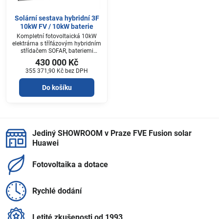
Solární sestava hybridní 3F
10kW FV / 10kW baterie
Kompletní fotovoltaická 10kW
elektrárna s třífázovým hybridním
střídačem SOFAR, bateriemi
AMASSTORE a panely RISEN.
430 000 Kč
Elektrárna je vhodná pro
355 371,90 Kč
bez DPH
dotované i nedotované instalace.
Do košíku
Jediný SHOWROOM v Praze FVE Fusion solar
Huawei
Fotovoltaika a dotace
Rychlé dodání
Letité zkušenosti od 1993