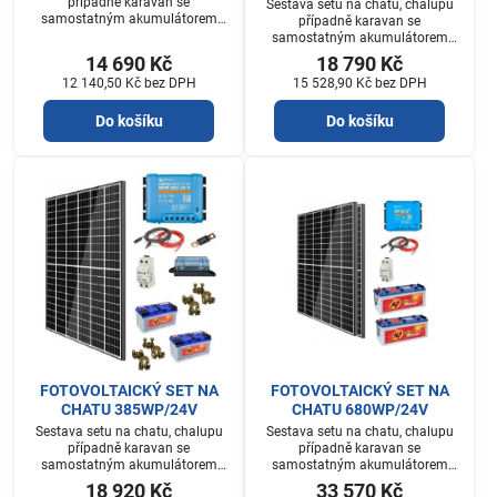
případně karavan se
Sestava setu na chatu, chalupu
samostatným akumulátorem
případně karavan se
který je součástí setu.
samostatným akumulátorem
který je součástí setu.
14 690 Kč
18 790 Kč
12 140,50 Kč
bez DPH
15 528,90 Kč
bez DPH
Do košíku
Do košíku
FOTOVOLTAICKÝ SET NA
FOTOVOLTAICKÝ SET NA
CHATU 385WP/24V
CHATU 680WP/24V
Sestava setu na chatu, chalupu
Sestava setu na chatu, chalupu
případně karavan se
případně karavan se
samostatným akumulátorem
samostatným akumulátorem
který je součástí setu.
který je součástí setu.
18 920 Kč
33 570 Kč