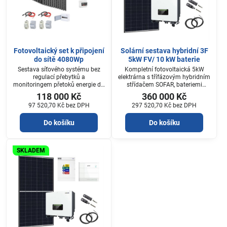
Fotovoltaický set k připojení
Solární sestava hybridní 3F
do sítě 4080Wp
5kW FV/ 10 kW baterie
Sestava síťového systému bez
Kompletní fotovoltaická 5kW
regulací přebytků a
elektrárna s třífázovým hybridním
monitoringem přetoků energie do
střídačem SOFAR, bateriemi
distribuční soustavy. Systém
AMASSTORE a panely RISEN.
118 000 Kč
360 000 Kč
vodný pro částečné pokrytí
Elektrárna je vhodná pro
97 520,70 Kč
bez DPH
297 520,70 Kč
bez DPH
spotřeb rodinného domu. Systém
dotované i nedotované instalace.
je bez možnosti připojení
Do košíku
Do košíku
akumulátorů. K systému je
možné dokoupit regulaci
přebytků do teplé vody. Možnost
čerpání dotací v rámci Nová
SKLADEM
Zelení Úsporám.Plocha potřebná
k instalaci setu je 20,4 m2 šikmé
střechy