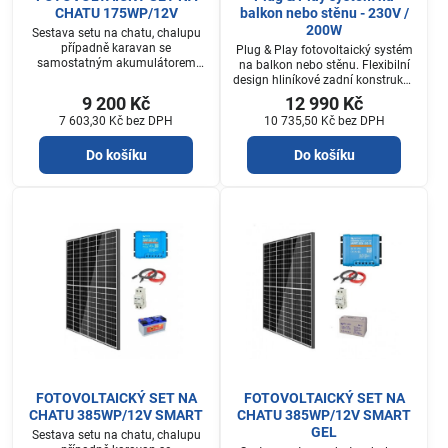
CHATU 175WP/12V
balkon nebo stěnu - 230V /
200W
Sestava setu na chatu, chalupu
případně karavan se
Plug & Play fotovoltaický systém
samostatným akumulátorem
na balkon nebo stěnu. Flexibilní
který je součástí setu.
design hliníkové zadní konstrukce
umožňuje instalaci sady na
9 200 Kč
12 990 Kč
balkon s různými parapety
7 603,30 Kč
bez DPH
10 735,50 Kč
bez DPH
(zábradlí nebo stěna). K instalaci
doma nejsou potřeba žádné
Do košíku
Do košíku
specifické technické dovednosti.
Zadní konstrukce je určena k
sestavení pomocí několika
šroubů a mikroinvertor je již
vybaven 5m kabelem se
zástrčkou pro připojení do
jakékoli...
FOTOVOLTAICKÝ SET NA
FOTOVOLTAICKÝ SET NA
CHATU 385WP/12V SMART
CHATU 385WP/12V SMART
GEL
Sestava setu na chatu, chalupu