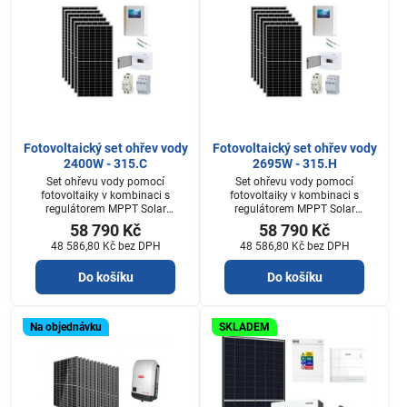
Fotovoltaický set ohřev vody
Fotovoltaický set ohřev vody
2400W - 315.C
2695W - 315.H
Set ohřevu vody pomocí
Set ohřevu vody pomocí
fotovoltaiky v kombinaci s
fotovoltaiky v kombinaci s
regulátorem MPPT Solar
regulátorem MPPT Solar
Kerberos firmy Unites, sestava 6
Kerberos firmy Unites, sestava 7
58 790 Kč
58 790 Kč
ks fotovoltaických panelů 400W s
ks fotovoltaických panelů 385W s
48 586,80 Kč
bez DPH
48 586,80 Kč
bez DPH
regulátorem KERBEROS 315C pro
regulátorem KERBEROS 320H,
jednu topnou spirálu , kabeláží
kabeláží DC 2x20 m, konektory
Do košíku
Do košíku
DC 2x10 m, konektory MC4 a
MC4 a rozvodnicí DC s
rozvodnicí DC s přepeťovou
přepeťovou chranou a
chranou a pojistkovým
pojistkovým odpinačem, pojistky
odpinačem, pojistky 20A (a s
16A.Kerberos typu .H může
Na objednávku
SKLADEM
možností připojení regulátoru
přesměrovat energii při nahřátém
nabíjení PWM a akumulátoru do
primárním bojleru do druhého
100Ah - regulátor PWM a aku...
zásobníku TUVPlocha potřebná
k...