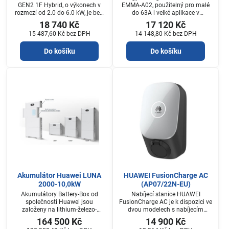
GEN2 1F Hybrid, o výkonech v
EMMA-A02, použitelný pro malé
rozmezí od 2.0 do 6.0 kW, je bez-
do 63A i velké aplikace v
transformátorový, hybridní
kombinaci s MTP, je obousměrný
18 740 Kč
17 120 Kč
jednofázový střídač pro systémy
elektroměr určený pro
15 487,60 Kč
bez DPH
14 148,80 Kč
bez DPH
uřčené především na rodinné
optimalizaci vlastní spotřeby,
domy a malé firmy.
evidenci křivky zatížení a řízení
Do košíku
Do košíku
různých toků energie. Díky vysoké
přesnosti měření a rychlé
komunikaci prostřednictvím
rozhraní Modbus RTU je možné v
případě omezení dodávek energie
do sítě dosáhnout rychlejší a
přesnější...
Akumulátor Huawei LUNA
HUAWEI FusionCharge AC
2000-10,0kW
(AP07/22N-EU)
Akumulátory Battery-Box od
Nabíjecí stanice HUAWEI
společnosti Huawei jsou
FusionCharge AC je k dispozici ve
založeny na lithium-železo-
dvou modelech s nabíjecím
fosfátové technologii (LiFePO4),
výkonem až 22 kW.Plně
164 500 Kč
14 900 Kč
která je nejbezpečnější na trhu.
integrovaný do systému HUAWEI.