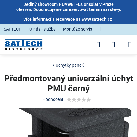
Jediný showroom HUAWEI Fusionsolar v Praze
otevřen. Doporučujeme zarezervovat termín navštěvy.
Více informací a rezervace na
www.sattech.cz
SATTECH
O nás - služby
Montáže-servis
Úchytky panelů
Předmontovaný univerzální úchyt
PMU černý
Hodnocení