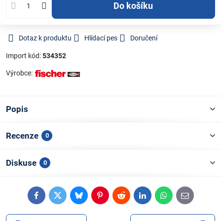
Do košíku
Dotaz k produktu
Hlídací pes
Doručení
Import kód:
534352
Výrobce:
Popis
Recenze
0
Diskuse
0
Facebook
Twitter
Bluesky
Pinterest
Reddit
LinkedIn
WhatsApp
E-
mail