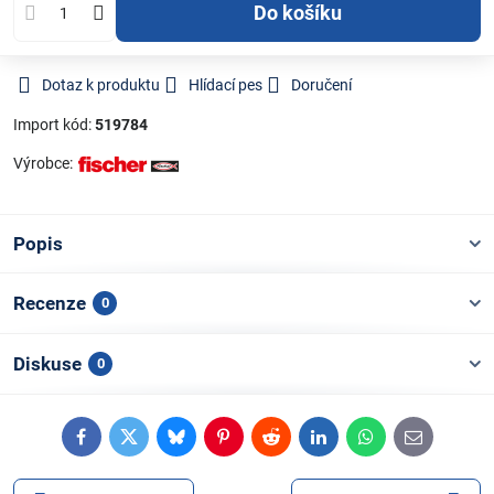
Do košíku
Dotaz k produktu
Hlídací pes
Doručení
Import kód:
519784
Výrobce:
Popis
Recenze
0
Diskuse
0
Facebook
Twitter
Bluesky
Pinterest
Reddit
LinkedIn
WhatsApp
E-
mail