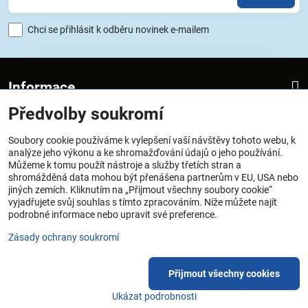
Chci se přihlásit k odběru novinek e-mailem
Informace
Předvolby soukromí
Obchod
Soubory cookie používáme k vylepšení vaší návštěvy tohoto webu, k
analýze jeho výkonu a ke shromažďování údajů o jeho používání.
Provozovatel
Můžeme k tomu použít nástroje a služby třetích stran a
shromážděná data mohou být přenášena partnerům v EU, USA nebo
SATTECH one-Miroslav Dražil
jiných zemích. Kliknutím na „Přijmout všechny soubory cookie“
vyjadřujete svůj souhlas s tímto zpracováním. Níže můžete najít
Vrchlického 25, Praha 5, 150 00
podrobné informace nebo upravit své preference.
IČO – 48090751
Zásady ochrany soukromí
DIČ – CZ 6707160658
Přijmout všechny cookies
©
2026
Copyright
Předvolby soukromí
Zásady ochrany soukromí
Ukázat podrobnosti
Vytvořeno systémem:
ByznysWeb.cz