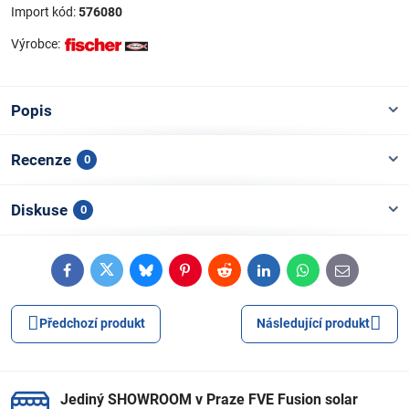
Import kód:
576080
Výrobce:
Popis
Recenze
0
Diskuse
0
Facebook
Twitter
Bluesky
Pinterest
Reddit
LinkedIn
WhatsApp
E-
mail
Předchozí produkt
Následující produkt
Jediný SHOWROOM v Praze FVE Fusion solar