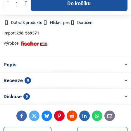
Do košíku
Dotaz k produktu
Hlídací pes
Doručení
Import kód:
569371
Výrobce:
Popis
Recenze
0
Diskuse
0
Facebook
Twitter
Bluesky
Pinterest
Reddit
LinkedIn
WhatsApp
E-
mail