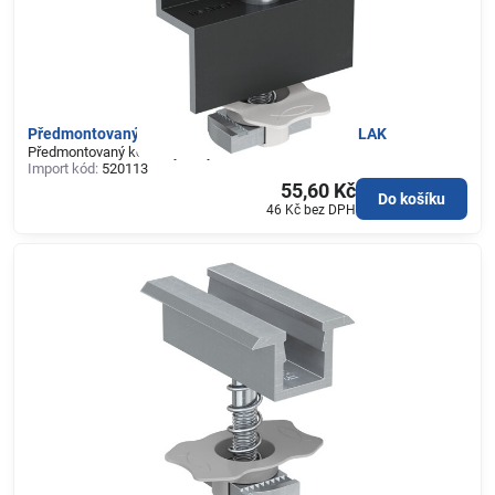
Předmontovaný koncový úchyt PM F 35 ČERNÝ LAK
Předmontovaný koncový úchyt PM F 35 ČERNÝ LAK
Import kód:
520113
55,60 Kč
Do košíku
46 Kč
bez DPH