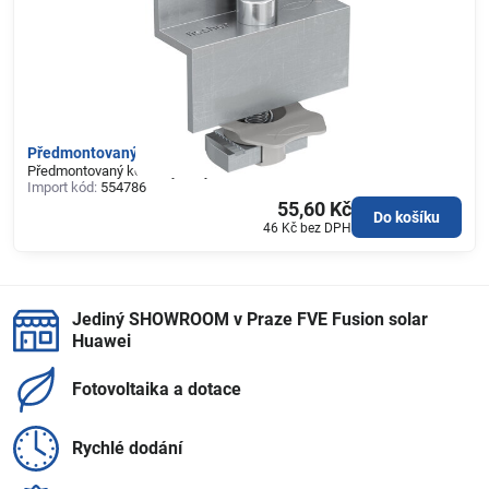
Předmontovaný koncový úchyt PM F 30
Předmontovaný koncový úchyt PM F 30
Import kód:
554786
55,60 Kč
Do košíku
46 Kč
bez DPH
Jediný SHOWROOM v Praze FVE Fusion solar
Huawei
Fotovoltaika a dotace
Rychlé dodání