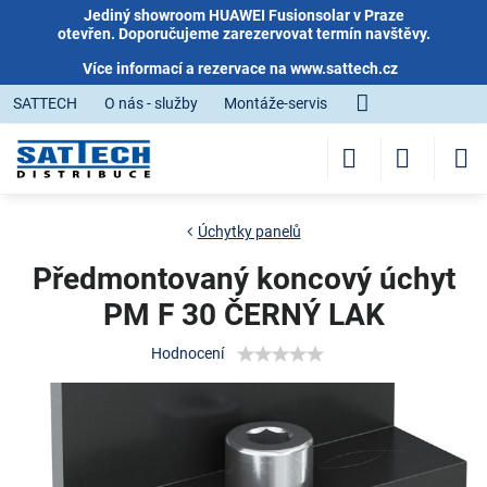
Jediný showroom HUAWEI Fusionsolar v Praze
otevřen. Doporučujeme zarezervovat termín navštěvy.
Více informací a rezervace na
www.sattech.cz
SATTECH
O nás - služby
Montáže-servis
Úchytky panelů
Předmontovaný koncový úchyt
PM F 30 ČERNÝ LAK
Hodnocení