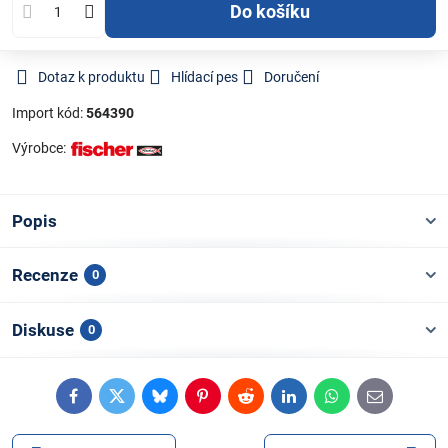
Do košíku
Dotaz k produktu
Hlídací pes
Doručení
Import kód:
564390
Výrobce:
Popis
Recenze
0
Diskuse
0
Facebook
Twitter
Bluesky
Pinterest
Reddit
LinkedIn
WhatsApp
E-
mail