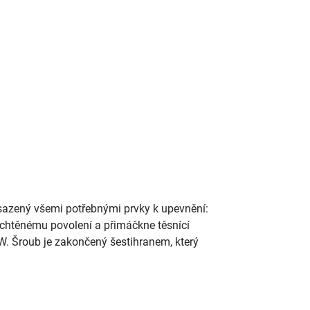
sazený všemi potřebnými prvky k upevnění:
nechtěnému povolení a přimáčkne těsnící
. Šroub je zakončený šestihranem, který