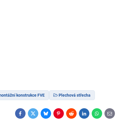
ontážní konstrukce FVE
Plechová střecha
Facebook
Twitter
Bluesky
Pinterest
Reddit
LinkedIn
WhatsApp
E-
mail