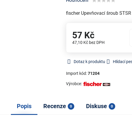
Hodnocení
fischer Upevňovací šroub ST
57 Kč
47,10 Kč
bez DPH
Dotaz k produktu
Hlídací pe
Import kód:
71204
Výrobce:
Popis
Recenze
Diskuse
0
0