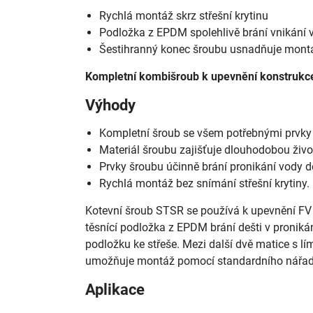
Rychlá montáž skrz střešní krytinu
Podložka z EPDM spolehlivě brání vnikání v
Šestihranný konec šroubu usnadňuje mont
Kompletní kombišroub k upevnění konstrukce
Výhody
Kompletní šroub se všem potřebnými prvky 
Materiál šroubu zajišťuje dlouhodobou život
Prvky šroubu účinně brání pronikání vody d
Rychlá montáž bez snímání střešní krytiny.
Kotevní šroub STSR se používá k upevnění FV
těsnící podložka z EPDM brání dešti v proniká
podložku ke střeše. Mezi další dvě matice s
umožňuje montáž pomocí standardního nářad
Aplikace