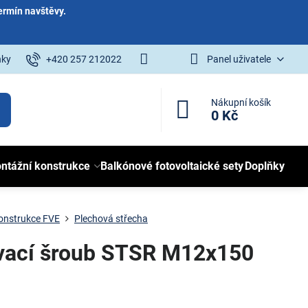
ermín navštěvy.
nky
+420 257 212022
Panel uživatele
Nákupní košík
0 Kč
ntážní konstrukce
Balkónové fotovoltaické sety
Doplňky
onstrukce FVE
Plechová střecha
ovací šroub STSR M12x150