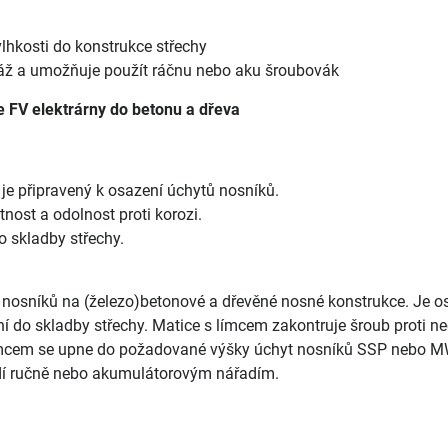
lhkosti do konstrukce střechy
áž a umožňuje použít ráčnu nebo aku šroubovák
 FV elektrárny do betonu a dřeva
je připravený k osazení úchytů nosníků.
nost a odolnost proti korozi.
o skladby střechy.
 nosníků na (železo)betonové a dřevěné nosné konstrukce. Je o
ní do skladby střechy. Matice s límcem zakontruje šroub proti 
 límcem se upne do požadované výšky úchyt nosníků SSP nebo MW
í ručně nebo akumulátorovým nářadím.