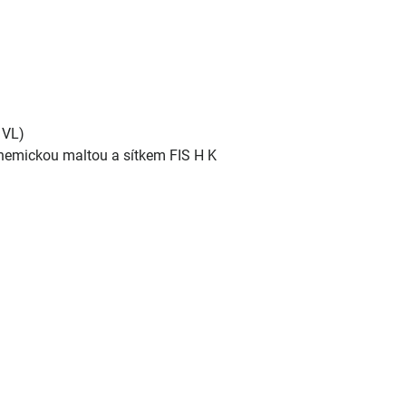
 VL)
hemickou maltou a sítkem FIS H K