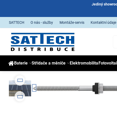
Jediný showroo
SATTECH
O nás - služby
Montáže-servis
Kontaktní údaje
Baterie
Střídače a měniče
Elektromobilita
Fotovolta