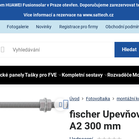
m HUAWEI Fusionsolar v Praze otevřen. Doporučujeme zarezervovat t
Více informací a rezervace na
www.sattech.cz
Fotogalerie
Novinky
Registrace pro firmy
Obchodní podmí
Hledat
ické panely
Tašky pro FVE
Kompletní sestavy
Rozvaděče
Mo
Úvod
Fotovoltaika
montážní k
fischer Upevň
A2 300 mm