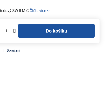
ředový SW-II-M C
Čtěte více
Do košíku
s
Doručení