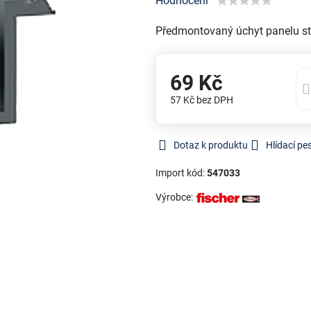
Hodnocení
Předmontovaný úchyt panelu st
69 Kč
57 Kč
bez DPH
Dotaz k produktu
Hlídací pe
Import kód:
547033
Výrobce: