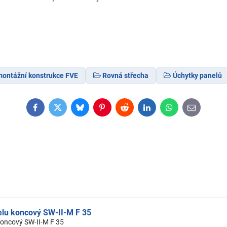
ontážní konstrukce FVE
Rovná střecha
Úchytky panelů
Facebook
Twitter
Bluesky
Pinterest
Reddit
LinkedIn
WhatsApp
E-
mail
lu koncový SW-II-M F 35
oncový SW-II-M F 35