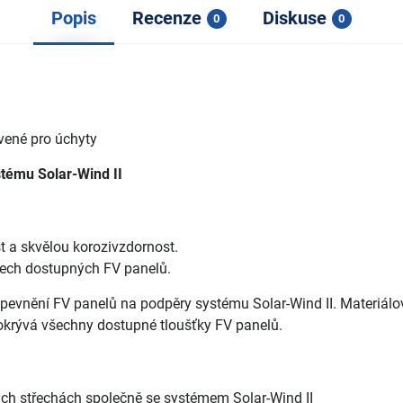
Popis
Recenze
Diskuse
0
0
avené pro úchyty
tému Solar-Wind II
t a skvělou korozivzdornost.
všech dostupných FV panelů.
pevnění FV panelů na podpěry systému Solar-Wind II. Materiálo
okrývá všechny dostupné tloušťky FV panelů.
hých střechách společně se systémem Solar-Wind II