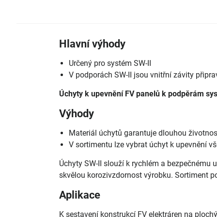
Hlavní výhody
Určený pro systém SW-II
V podporách SW-II jsou vnitřní závity připr
Úchyty k upevnění FV panelů k podpěrám sys
Výhody
Materiál úchytů garantuje dlouhou životnos
V sortimentu lze vybrat úchyt k upevnění 
Úchyty SW-II slouží k rychlém a bezpečnému u
skvělou korozivzdornost výrobku. Sortiment p
Aplikace
K sestavení konstrukcí FV elektráren na ploc