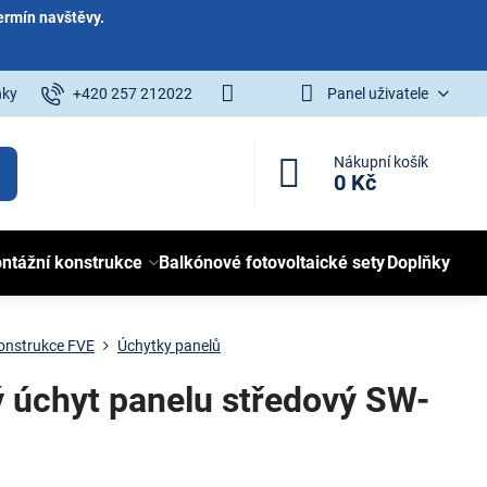
ermín navštěvy.
nky
+420 257 212022
Panel uživatele
Nákupní košík
0 Kč
ntážní konstrukce
Balkónové fotovoltaické sety
Doplňky
onstrukce FVE
Úchytky panelů
úchyt panelu středový SW-