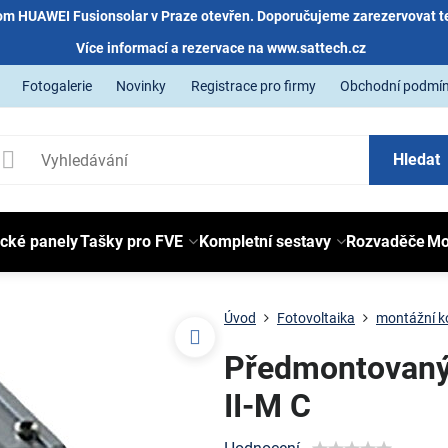
m HUAWEI Fusionsolar v Praze otevřen. Doporučujeme zarezervovat t
Více informací a rezervace na
www.sattech.cz
Fotogalerie
Novinky
Registrace pro firmy
Obchodní podmí
Hledat
ické panely
Tašky pro FVE
Kompletní sestavy
Rozvaděče
Mo
Úvod
Fotovoltaika
montážní k
Předmontovaný 
II-M C