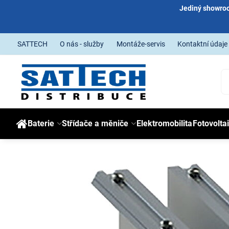
Jediný showroo
SATTECH
O nás - služby
Montáže-servis
Kontaktní údaje
Baterie
Střídače a měniče
Elektromobilita
Fotovolta