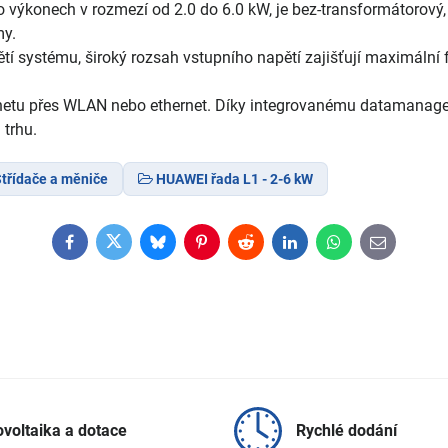
konech v rozmezí od 2.0 do 6.0 kW, je bez-transformátorový, 
my.
ětí systému, široký rozsah vstupního napětí zajišťují maximální 
ernetu přes WLAN nebo ethernet. Díky integrovanému datamanager
 trhu.
třídače a měniče
HUAWEI řada L1 - 2-6 kW
Facebook
Twitter
Bluesky
Pinterest
Reddit
LinkedIn
WhatsApp
E-
mail
ovoltaika a dotace
Rychlé dodání