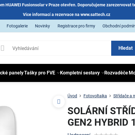
m HUAWEI Fusionsolar v Praze otevřen. Doporučujeme zarezervovat t
Více informací a rezervace na
www.sattech.cz
Fotogalerie
Novinky
Registrace pro firmy
Obchodní podmí
Hledat
ické panely
Tašky pro FVE
Kompletní sestavy
Rozvaděče
Mo
Úvod
Fotovoltaika
Střídače a 
SOLÁRNÍ STŘÍ
GEN2 HYBRID 