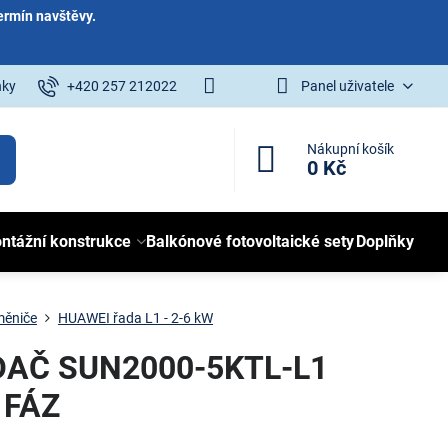
ermín navštěvy.
nky
+420 257 212022
Panel uživatele
Nákupní košík
0 Kč
ntážní konstrukce
Balkónové fotovoltaické sety
Doplňky
měniče
HUAWEI řada L1 - 2-6 kW
DAČ SUN2000-5KTL-L1
1FÁZ