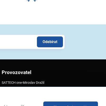
Odebírat
Provozovatel
SATTECH one-Miroslav Dražil
Vrchlického 25, Praha 5, 150 00
IČO – 48090751
DIČ – CZ 6707160658