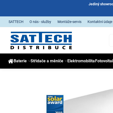
Jediný showroo
SATTECH
O nás - služby
Montáže-servis
Kontaktní údaje
Baterie
Střídače a měniče
Elektromobilita
Fotovolta