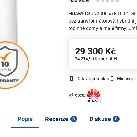
Hodnocení
HUAWEI SUN2000-xxKTL-L1 GEN2 
bez-transformátorový, hybridní
rodinné domy a malé firmy. Umí 
29 300 Kč
24 214,90 Kč
bez DPH
Dotaz k produktu
Hlídací pe
Výrobce:
Popis
Recenze
Diskuse
0
0