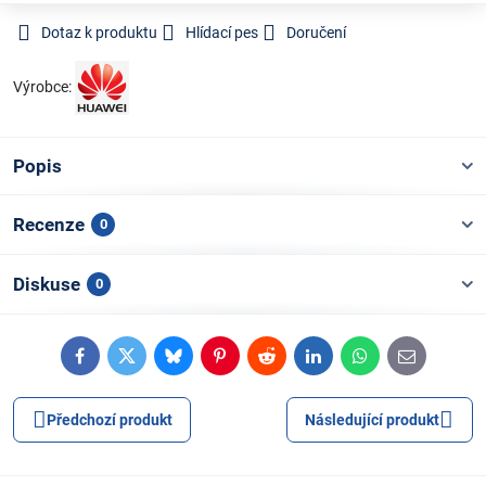
Dotaz k produktu
Hlídací pes
Doručení
Výrobce:
Popis
Recenze
0
Diskuse
0
Facebook
Twitter
Bluesky
Pinterest
Reddit
LinkedIn
WhatsApp
E-
mail
Předchozí produkt
Následující produkt