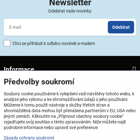
Newsletter
Odebírat naše novinky:
Odebírat
Chci se přihlásit k odběru novinek e-mailem
Informace
Předvolby soukromí
Obchod
Soubory cookie používáme k vylepšení vaší návštěvy tohoto webu, k
analýze jeho výkonu a ke shromažďování údajů o jeho používání.
Provozovatel
Můžeme k tomu použít nástroje a služby třetích stran a
shromážděná data mohou být přenášena partnerům v EU, USA nebo
SATTECH one-Miroslav Dražil
jiných zemích. Kliknutím na „Přijmout všechny soubory cookie“
vyjadřujete svůj souhlas s tímto zpracováním. Níže můžete najít
Vrchlického 25, Praha 5, 150 00
podrobné informace nebo upravit své preference.
IČO – 48090751
Zásady ochrany soukromí
DIČ – CZ 6707160658