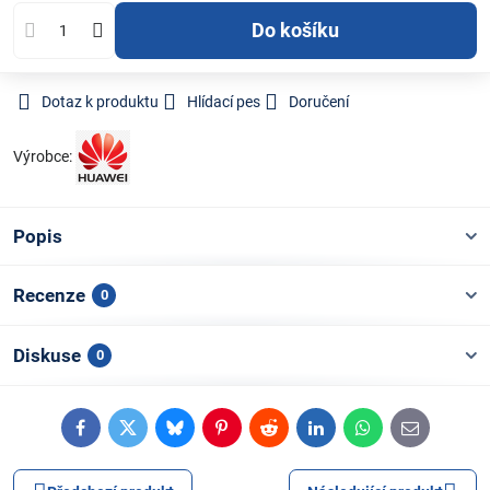
Do košíku
Dotaz k produktu
Hlídací pes
Doručení
Výrobce:
Popis
Recenze
0
Diskuse
0
Facebook
Twitter
Bluesky
Pinterest
Reddit
LinkedIn
WhatsApp
E-
mail