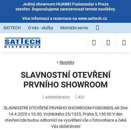
Jediný showroom HUAWEI Fusionsolar v Praze
otevřen. Doporučujeme zarezervovat termín navštěvy.
Více informací a rezervace na
www.sattech.cz
SATTECH
O nás - služby
Montáže-servis
Novinky
SLAVNOSTNÍ OTEVŘENÍ
PRVNÍHO SHOWROOM
Přidal
Počet
administrator
431
shlédnutí
SLAVNOSTNÍ OTEVŘENÍ PRVNÍHO SHOWROOM FUSIONSOLAR Dne
14.4.2025 v 10.00, Vrchlického 25/1325, Praha 5, 150 00 V den
otevření zde budou odborníci na vysvětlení vše o fotovoltaice a čeká
Vás občerstvení