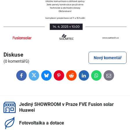
Diskuse
Nový komentář
(0 komentářů)
Facebook
Twitter
Bluesky
Pinterest
Reddit
LinkedIn
WhatsApp
E-
mail
Jediný SHOWROOM v Praze FVE Fusion solar
Huawei
Fotovoltaika a dotace